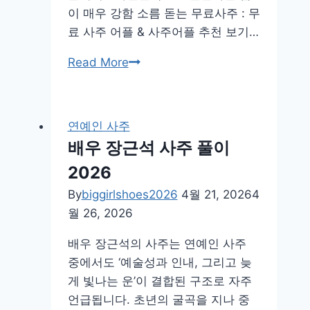
이 매우 강함 소름 돋는 무료사주 : 무
료 사주 어플 & 사주어플 추천 보기…
장
Read More
도
연
사
연예인 사주
주
배우 장근석 사주 풀이
풀
2026
이
2026
By
biggirlshoes2026
4월 21, 2026
4
월 26, 2026
배우 장근석의 사주는 연예인 사주
중에서도 ‘예술성과 인내, 그리고 늦
게 빛나는 운’이 결합된 구조로 자주
언급됩니다. 초년의 굴곡을 지나 중