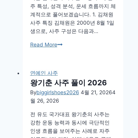
주 특성, 성격 분석, 운세 흐름까지 체
계적으로 풀어보겠습니다. 1. 김채원
사주 특징 김채원은 2000년 8월 1일
생으로, 사주 구성은 다음과…
르
Read More
세
라
핌
연예인 사주
김
왕기춘 사주 풀이 2026
채
By
biggirlshoes2026
4월 21, 2026
4
원
월 26, 2026
사
주
전 유도 국가대표 왕기춘의 사주는
강한 운동 능력과 동시에 극단적인
인생 흐름을 보여주는 사례로 자주