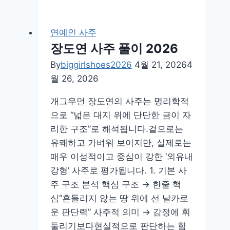
미
에
연예인 사주
릭
장도연 사주 풀이 2026
사
By
biggirlshoes2026
4월 21, 2026
4
주
월 26, 2026
풀
이
개그우먼 장도연의 사주는 명리학적
궁
으로 “넓은 대지 위에 단단한 금이 자
합
리한 구조”로 해석됩니다.겉으로는
2026
유쾌하고 가벼워 보이지만, 실제로는
매우 이성적이고 중심이 강한 ‘외유내
강형’ 사주로 평가됩니다. 1. 기본 사
주 구조 분석 핵심 구조 → 한줄 핵
심“흔들리지 않는 땅 위에 선 날카로
운 판단력” 사주적 의미 → 감정에 휘
둘리기보다현실적으로 판단하는 힘