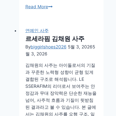
환
Read More
승
연
애
연예인 사주
4
르세라핌 김채원 사주
곽
By
biggirlshoes2026
5월 3, 2026
5
민
월 3, 2026
경
사
김채원의 사주는 아이돌로서의 기질
주
과 꾸준한 노력형 성향이 균형 있게
결합된 구조로 해석됩니다. LE
SSERAFIM의 리더로서 보여주는 안
정감과 무대 장악력은 단순한 재능을
넘어, 사주적 흐름과 기질이 뒷받침
된 결과라고 볼 수 있습니다. 본 글에
서는 김채원의 사주를 오행 구조, 일