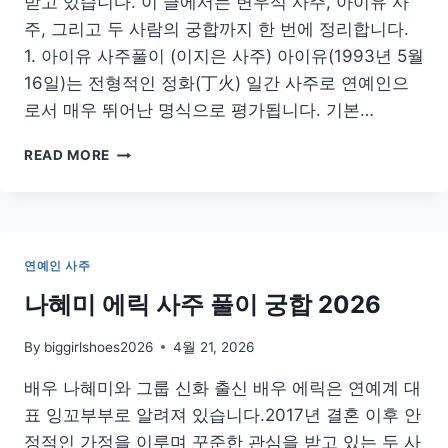
받고 있습니다. 이 글에서는 변우석 사주, 아이유 사
주, 그리고 두 사람의 궁합까지 한 번에 정리합니다.
1. 아이유 사주풀이 (이지은 사주) 아이유(1993년 5월
16일)는 전형적인 정화(丁火) 일간 사주로 연예인으
로서 매우 뛰어난 명식으로 평가됩니다. 기본…
변
READ MORE
우
석
아
이
유
연예인 사주
사
주
나혜미 에릭 사주 풀이 궁합 2026
풀
이
By
biggirlshoes2026
4월 21, 2026
궁
합
배우 나혜미와 그룹 신화 출신 배우 에릭은 연예계 대
2026
표 잉꼬부부로 알려져 있습니다.2017년 결혼 이후 안
정적인 가정을 이루며 꾸준한 관심을 받고 있는 두 사