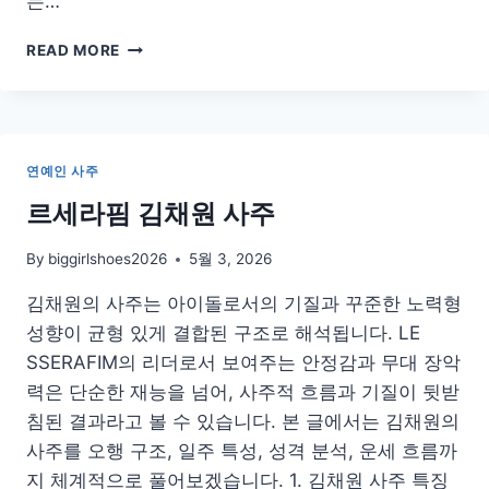
는…
양
READ MORE
상
국
사
주
풀
연예인 사주
이
2026
르세라핌 김채원 사주
By
biggirlshoes2026
5월 3, 2026
김채원의 사주는 아이돌로서의 기질과 꾸준한 노력형
성향이 균형 있게 결합된 구조로 해석됩니다. LE
SSERAFIM의 리더로서 보여주는 안정감과 무대 장악
력은 단순한 재능을 넘어, 사주적 흐름과 기질이 뒷받
침된 결과라고 볼 수 있습니다. 본 글에서는 김채원의
사주를 오행 구조, 일주 특성, 성격 분석, 운세 흐름까
지 체계적으로 풀어보겠습니다. 1. 김채원 사주 특징