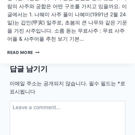
람의 사주와 궁합은 어떤 구조를 가지고 있을까요. 이
글에서는 1. 나혜미 사주 풀이 나혜미(1991년 2월 24
일)는 갑인(甲寅) 일주로, 초봄의 큰 나무와 같은 기운
을 가진 사주입니다. 소름 돋는 무료사주 : 무료 사주
어플 & 사주어플 추천 보기 기본…
나
READ MORE
혜
미
답글 남기기
에
릭
사
이메일 주소는 공개되지 않습니다.
필수 필드는
*
로
주
표시됩니다
풀
이
궁
합
2026