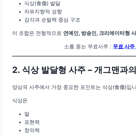
식상(食傷) 발달
자유지향적 성향
감각과 순발력 중심 구조
이 조합은 전형적으로
연예인, 방송인, 크리에이터형 
소름 돋는 무료사주 :
무료 사주
2. 식상 발달형 사주 – 개그맨과
양상국 사주에서 가장 중요한 포인트는 식상(食傷)입니
식상은
말
표현력
창의력